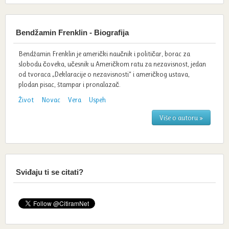
Bendžamin Frenklin - Biografija
Bendžamin Frenklin je američki naučnik i političar, borac za
slobodu čoveka, učesnik u Američkom ratu za nezavisnost, jedan
od tvoraca „Deklaracije o nezavisnosti“ i američkog ustava,
plodan pisac, štampar i pronalazač.
Život
Novac
Vera
Uspeh
Više o autoru »
Sviđaju ti se citati?