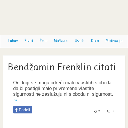
Lubav
Život
Žene
Muškarci
Uspeh
Deca
Motivacija
Bendžamin Frenklin citati
Oni koji se mogu odreći malo vlastitih sloboda
da bi postigli malo privremene vlastite
sigurnosti ne zaslužuju ni slobodu ni sigurnost.
Podeli
2
0