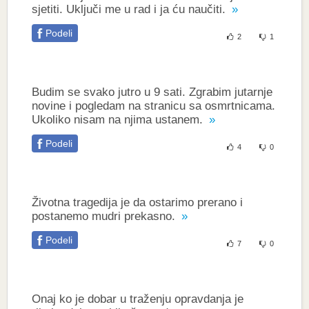
sjetiti. Uključi me u rad i ja ću naučiti.
Podeli
2
1
Budim se svako jutro u 9 sati. Zgrabim jutarnje
novine i pogledam na stranicu sa osmrtnicama.
Ukoliko nisam na njima ustanem.
Podeli
4
0
Životna tragedija je da ostarimo prerano i
postanemo mudri prekasno.
Podeli
7
0
Onaj ko je dobar u traženju opravdanja je