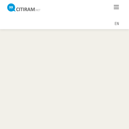
Citati
EN
Poslovice
Poezija
Teme
Autori