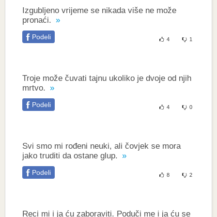
Izgubljeno vrijeme se nikada više ne može
pronaći.
Podeli
4
1
Troje može čuvati tajnu ukoliko je dvoje od njih
mrtvo.
Podeli
4
0
Svi smo mi rođeni neuki, ali čovjek se mora
jako truditi da ostane glup.
Podeli
8
2
Reci mi i ja ću zaboraviti. Poduči me i ja ću se