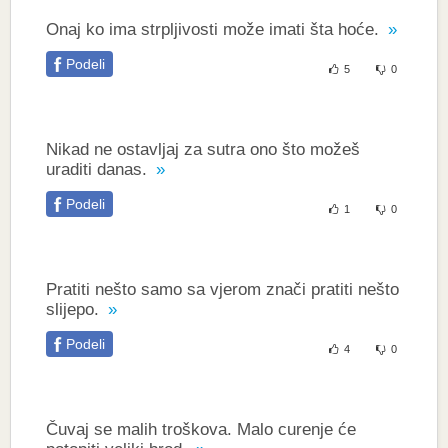
Onaj ko ima strpljivosti može imati šta hoće.
Podeli
5
0
Nikad ne ostavljaj za sutra ono što možeš
uraditi danas.
Podeli
1
0
Pratiti nešto samo sa vjerom znači pratiti nešto
slijepo.
Podeli
4
0
Čuvaj se malih troškova. Malo curenje će