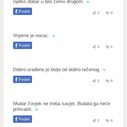
rijetko dobar u bilo čemu drugom.
Podeli
2
0
Vrijeme je novac.
Podeli
3
1
Dobro urađeno je bolje od dobro rečenog.
Podeli
2
0
Mudar čovjek ne treba savjet. Budala ga neće
prihvatiti.
Podeli
2
0