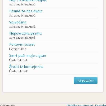
Miroslav Mika Antić
Pesma za nas dvoje
Miroslav Mika Antić
Vojvodina
Miroslav Mika Antić
Nepovratna pesma
Miroslav Mika Antić
Ponovni susret
Herman Hese
Smrt puši moje cigare
Čarls Bukovski
Životi iz kontejnera
Čarls Bukovski
Još poezije »
Citiram.net
Politika privatnosti
|
Kontakt