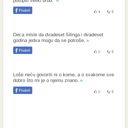
potopiti veliki brod.
Podeli
4
0
Deca misle da dvadeset šilinga i dvadeset
godina jedva mogu da se potroše.
Podeli
2
0
Loše neću govoriti ni o kome, a o svakome sve
dobro što mi je o njemu znano.
Podeli
2
0