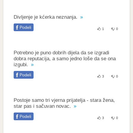
Divljenje je kćerka neznanja.
Podeli
1
0
Potrebno je puno dobrih dijela da se izgradi
dobra reputacija, a samo jedno loše da se ona
izgubi.
Podeli
3
0
Postoje samo tri vjerna prijatelja - stara žena,
star pas i sačuvan novac.
Podeli
3
0