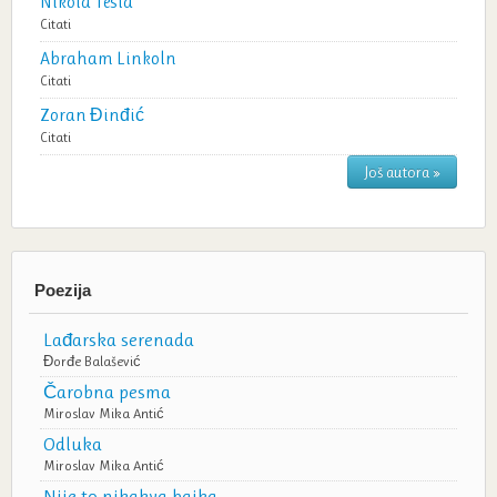
Nikola Tesla
Citati
Abraham Linkoln
Citati
Zoran Đinđić
Citati
Još autora »
Poezija
Lađarska serenada
Đorđe Balašević
Čarobna pesma
Miroslav Mika Antić
Odluka
Miroslav Mika Antić
Nije to nikakva bajka