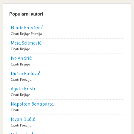
Popularni autori
Đorđe Balašević
Citati
Knjige
Poezija
Meša Selimović
Citati
Knjige
Ivo Andrić
Citati
Knjige
Duško Radović
Citati
Poezija
Agata Kristi
Citati
Knjige
Napoleon Bonaparta
Citati
Jovan Dučić
Citati
Poezija