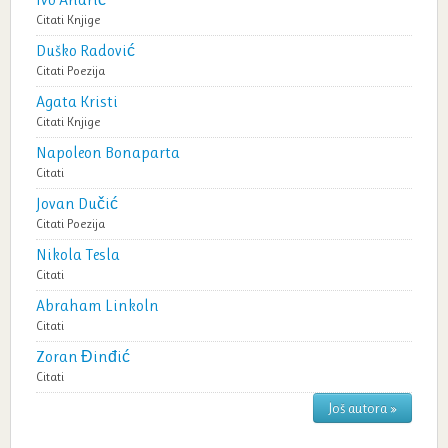
Citati
Knjige
Duško Radović
Citati
Poezija
Agata Kristi
Citati
Knjige
Napoleon Bonaparta
Citati
Jovan Dučić
Citati
Poezija
Nikola Tesla
Citati
Abraham Linkoln
Citati
Zoran Đinđić
Citati
Još autora »