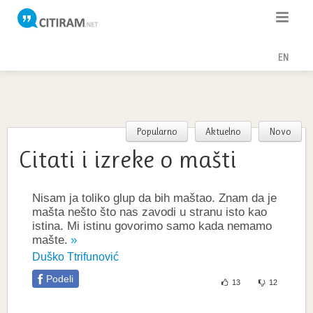
Citati
EN
Poslovice
Poezija
Popularno
Aktuelno
Novo
Teme
Citati i izreke o mašti
Autori
Nisam ja toliko glup da bih maštao. Znam da je
mašta nešto što nas zavodi u stranu isto kao
istina. Mi istinu govorimo samo kada nemamo
mašte.
Duško Ttrifunović
Podeli
13
12