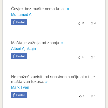
Čovjek bez mašte nema krila.
Muhamed Ali
Podeli
12
4
Mašta je važnija od znanja.
Albert Ajnštajn
Podeli
14
1
Ne možeš zavisiti od sopstvenih očiju ako ti je
mašta van fokusa.
Mark Tven
Podeli
6
1