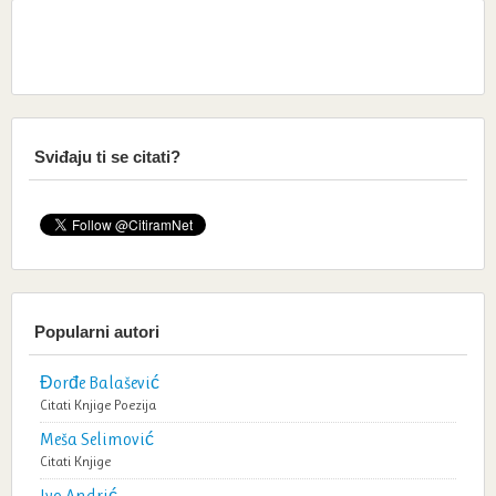
Sviđaju ti se citati?
Popularni autori
Đorđe Balašević
Citati
Knjige
Poezija
Meša Selimović
Citati
Knjige
Ivo Andrić