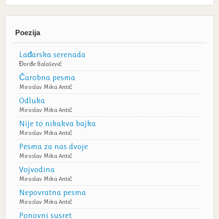
Poezija
Lađarska serenada
Đorđe Balašević
Čarobna pesma
Miroslav Mika Antić
Odluka
Miroslav Mika Antić
Nije to nikakva bajka
Miroslav Mika Antić
Pesma za nas dvoje
Miroslav Mika Antić
Vojvodina
Miroslav Mika Antić
Nepovratna pesma
Miroslav Mika Antić
Ponovni susret