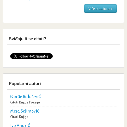
Više o autoru »
Sviđaju ti se citati?
Popularni autori
Đorđe Balašević
Citati
Knjige
Poezija
Meša Selimović
Citati
Knjige
Ivo Andrić