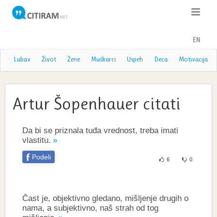
Citati
EN
Poslovice
Lubav
Život
Žene
Muškarci
Uspeh
Deca
Motivacija
Poezija
Artur Šopenhauer citati
Teme
Autori
Da bi se priznala tuđa vrednost, treba imati
vlastitu.
Podeli
6
0
Čast je, objektivno gledano, mišljenje drugih o
nama, a subjektivno, naš strah od tog