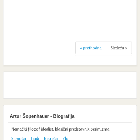
« prethodna
Sledeća »
Artur Šopenhauer - Biografija
Nemački filozof idealist, klasični predstavnik pesimizma.
Samoća
Ljudi
Nesreća
Zlo