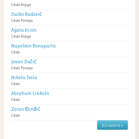
Citati
Knjige
Duško Radović
Citati
Poezija
Agata Kristi
Citati
Knjige
Napoleon Bonaparta
Citati
Jovan Dučić
Citati
Poezija
Nikola Tesla
Citati
Abraham Linkoln
Citati
Zoran Đinđić
Citati
Još autora »