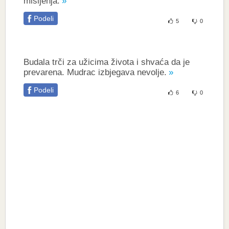
mišljenja.
Podeli
5
0
Budala trči za užicima života i shvaća da je
prevarena. Mudrac izbjegava nevolje.
Podeli
6
0