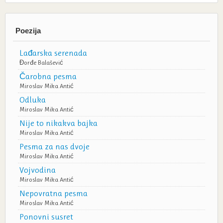
Poezija
Lađarska serenada
Đorđe Balašević
Čarobna pesma
Miroslav Mika Antić
Odluka
Miroslav Mika Antić
Nije to nikakva bajka
Miroslav Mika Antić
Pesma za nas dvoje
Miroslav Mika Antić
Vojvodina
Miroslav Mika Antić
Nepovratna pesma
Miroslav Mika Antić
Ponovni susret