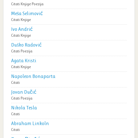
Citati
Knjige
Poezija
Meša Selimović
Citati
Knjige
Ivo Andrić
Citati
Knjige
Duško Radović
Citati
Poezija
Agata Kristi
Citati
Knjige
Napoleon Bonaparta
Citati
Jovan Dučić
Citati
Poezija
Nikola Tesla
Citati
Abraham Linkoln
Citati