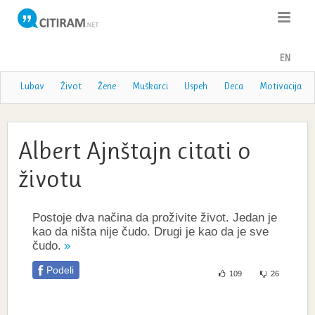
Citati
EN
Poslovice
Lubav
Život
Žene
Muškarci
Uspeh
Deca
Motivacija
Poezija
Albert Ajnštajn citati o
Teme
životu
Autori
Postoje dva načina da proživite život. Jedan je
kao da ništa nije čudo. Drugi je kao da je sve
čudo.
Podeli
109
26