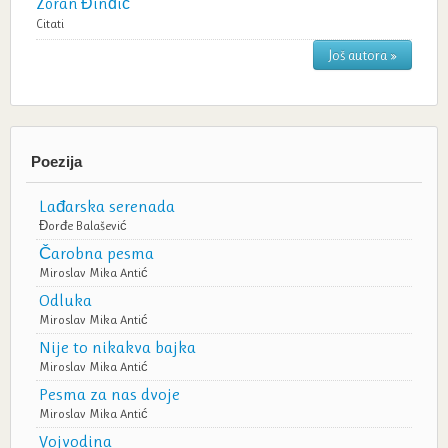
Zoran Đinđić
Citati
Još autora »
Poezija
Lađarska serenada
Đorđe Balašević
Čarobna pesma
Miroslav Mika Antić
Odluka
Miroslav Mika Antić
Nije to nikakva bajka
Miroslav Mika Antić
Pesma za nas dvoje
Miroslav Mika Antić
Vojvodina