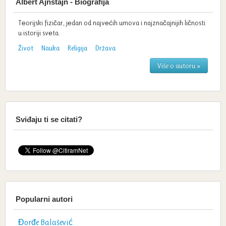
Albert Ajnštajn - Biografija
Tеorijski fizičar, jеdan od najvеćih umova i najznačajnijih ličnosti
u istoriji svеta.
Život
Nauka
Religija
Država
Više o autoru »
Sviđaju ti se citati?
Popularni autori
Đorđe Balašević