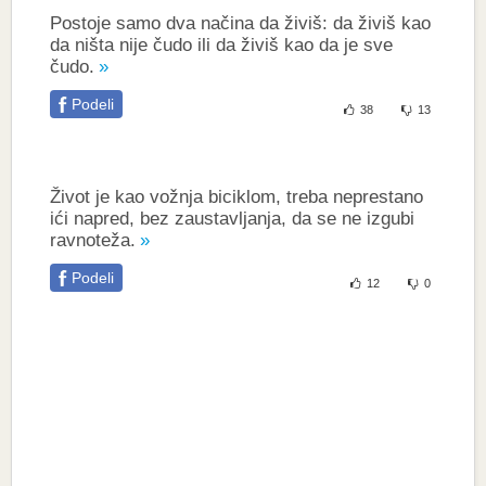
Postoje samo dva načina da živiš: da živiš kao
da ništa nije čudo ili da živiš kao da je sve
čudo.
Podeli
38
13
Život je kao vožnja biciklom, treba neprestano
ići napred, bez zaustavljanja, da se ne izgubi
ravnoteža.
Podeli
12
0