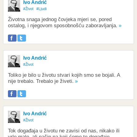
Ivo Andrić
#Život
#Ljudi
Životna snaga jednog čovjeka mjeri se, pored
ostalog, i njegovom sposobnošću zaboravljanja.
Ivo Andrić
#Život
Toliko je bilo u životu stvari kojih smo se bojali. A
nije trebalo. Trebalo je živeti.
Ivo Andrić
#Život
Tok događaja u životu ne zavisi od nas, nikako ili
vrlo malo, ali način na koji ćemo te događaje