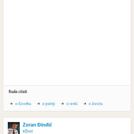
Buda citati
o čoveku
o patnji
o sreći
o životu
Zoran Đinđić
#Život