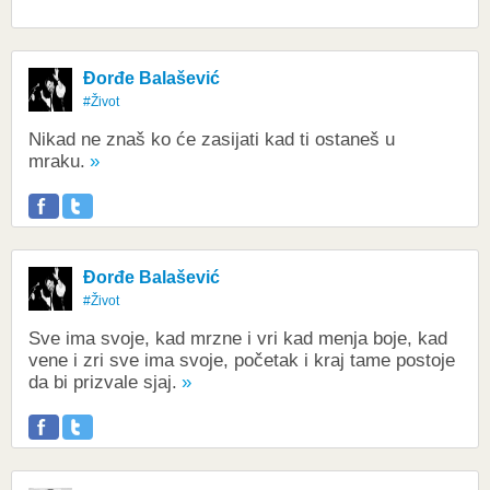
Đorđe Balašević
#Život
Nikad ne znaš ko će zasijati kad ti ostaneš u
mraku.
Đorđe Balašević
#Život
Sve ima svoje, kad mrzne i vri kad menja boje, kad
vene i zri sve ima svoje, početak i kraj tame postoje
da bi prizvale sjaj.