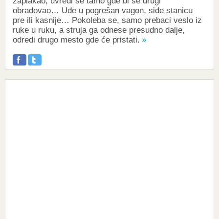
zaplakao, uvredi se tamo gde bi se drugi
obradovao… Uđe u pogrešan vagon, siđe stanicu
pre ili kasnije… Pokoleba se, samo prebaci veslo iz
ruke u ruku, a struja ga odnese presudno dalje,
odredi drugo mesto gde će pristati.