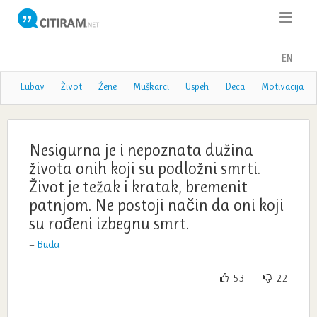
Citati
EN
Poslovice
Lubav
Život
Žene
Muškarci
Uspeh
Deca
Motivacija
Poezija
Teme
Nesigurna je i nepoznata dužina
života onih koji su podložni smrti.
Autori
Život je težak i kratak, bremenit
patnjom. Ne postoji način da oni koji
su rođeni izbegnu smrt.
—
Buda
53
22