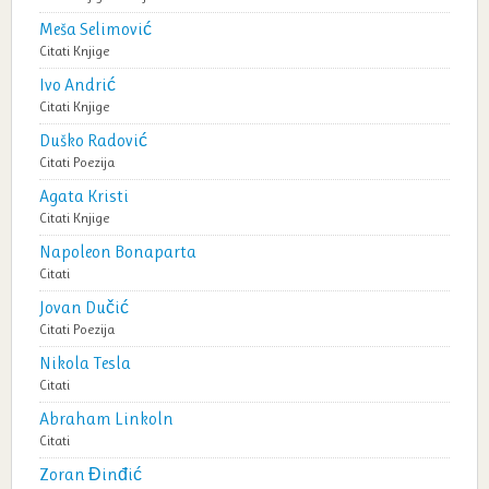
Meša Selimović
Citati
Knjige
Ivo Andrić
Citati
Knjige
Duško Radović
Citati
Poezija
Agata Kristi
Citati
Knjige
Napoleon Bonaparta
Citati
Jovan Dučić
Citati
Poezija
Nikola Tesla
Citati
Abraham Linkoln
Citati
Zoran Đinđić