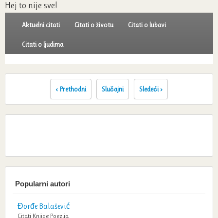
Hej to nije sve!
Aktuelni citati
Citati o životu
Citati o lubavi
Citati o ljudima
‹ Prethodni
Slučajni
Sledeći ›
Popularni autori
Đorđe Balašević
Citati
Knjige
Poezija