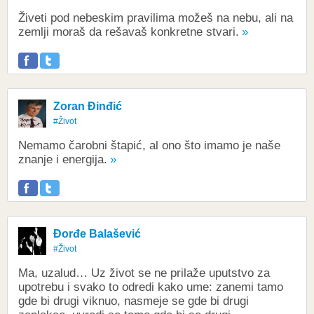
Živeti pod nebeskim pravilima možeš na nebu, ali na
zemlji moraš da rešavaš konkretne stvari.
Zoran Đinđić
#Život
Nemamo čarobni štapić, al ono što imamo je naše
znanje i energija.
Đorđe Balašević
#Život
Ma, uzalud… Uz život se ne prilaže uputstvo za
upotrebu i svako to odredi kako ume: zanemi tamo
gde bi drugi viknuo, nasmeje se gde bi drugi