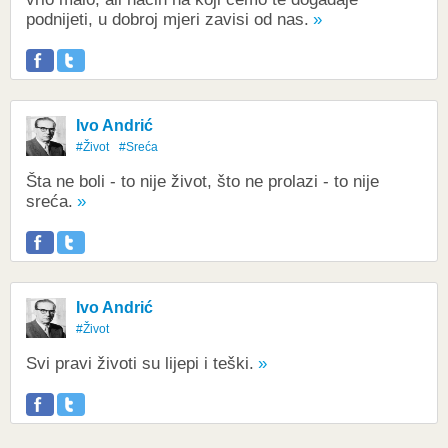
podnijeti, u dobroj mjeri zavisi od nas.
Ivo Andrić
#Život
#Sreća
Šta ne boli - to nije život, što ne prolazi - to nije
sreća.
Ivo Andrić
#Život
Svi pravi životi su lijepi i teški.