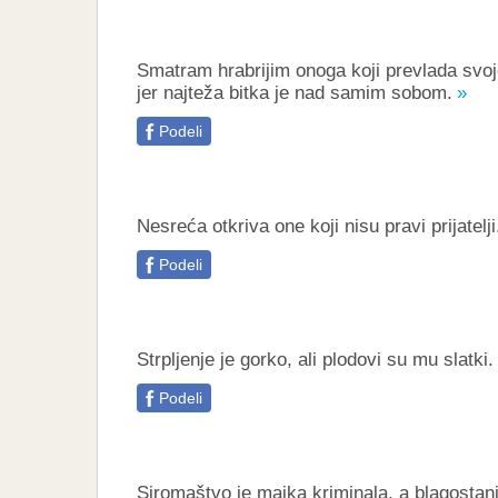
Smatram hrabrijim onoga koji prevlada svoje
jer najteža bitka je nad samim sobom.
Podeli
Nesreća otkriva one koji nisu pravi prijatelji
Podeli
Strpljenje je gorko, ali plodovi su mu slatki.
Podeli
Siromaštvo je majka kriminala, a blagostan