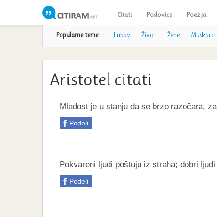
Citati
Poslovice
Poezija
Popularne teme:
Lubav
Život
Žene
Muškarci
Aristotel citati
Mladost je u stanju da se brzo razočara, za
Podeli
Pokvareni ljudi poštuju iz straha; dobri ljudi 
Podeli