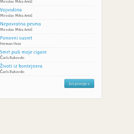
Miroslav Mika Antić
Vojvodina
Miroslav Mika Antić
Nepovratna pesma
Miroslav Mika Antić
Ponovni susret
Herman Hese
Smrt puši moje cigare
Čarls Bukovski
Životi iz kontejnera
Čarls Bukovski
Još poezije »