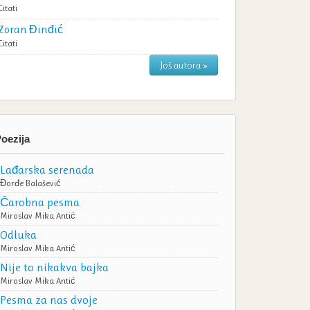
Citati
Zoran Đinđić
Citati
Još autora »
oezija
Lađarska serenada
Đorđe Balašević
Čarobna pesma
Miroslav Mika Antić
Odluka
Miroslav Mika Antić
Nije to nikakva bajka
Miroslav Mika Antić
Pesma za nas dvoje