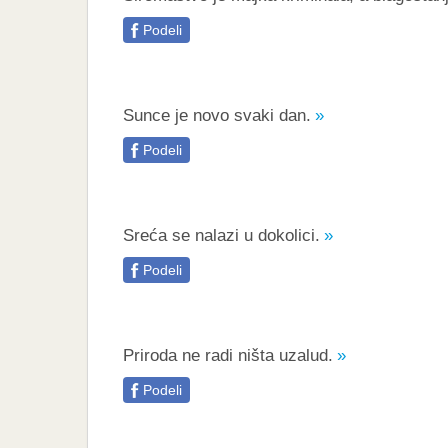
Podeli
Sunce je novo svaki dan.
Podeli
Sreća se nalazi u dokolici.
Podeli
Priroda ne radi ništa uzalud.
Podeli