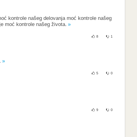
moć kontrole našeg delovanja moć kontrole našeg
je moć kontrole našeg života.
8
1
.
5
0
9
0