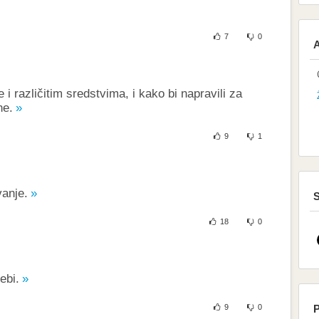
7
0
A
ne i različitim sredstvima, i kako bi napravili za
ne.
9
1
vanje.
S
18
0
ebi.
9
0
P