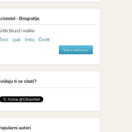
ristotel - Biografija
Grčki filozof i mislilac
Život
Ljudi
Sreća
Čovek
Više o autoru »
viđaju ti se citati?
opularni autori