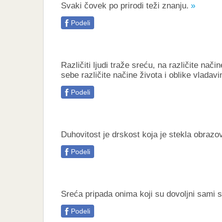
Svаki čovek po prirodi teži znаnju.
Podeli
Različiti ljudi traže sreću, na različite nači
sebe različite načine života i oblike vladavi
Podeli
Duhovitost je drskost koja je stekla obrazo
Podeli
Sreća pripada onima koji su dovoljni sami s
Podeli