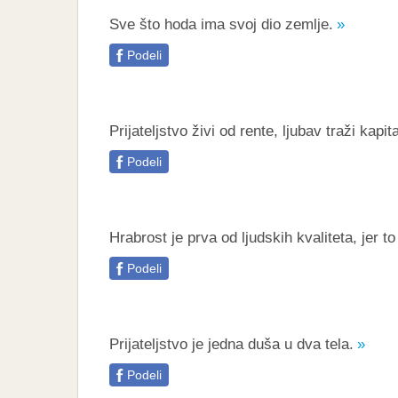
Sve što hoda ima svoj dio zemlje.
Podeli
Prijateljstvo živi od rente, ljubav traži kapita
Podeli
Hrabrost je prva od ljudskih kvaliteta, jer to
Podeli
Prijateljstvo je jedna duša u dva tela.
Podeli