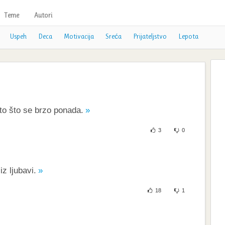
Teme
Autori
Uspeh
Deca
Motivacija
Sreća
Prijateljstvo
Lepota
to što se brzo ponada.
3
0
iz ljubavi.
18
1