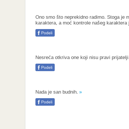
Ono smo što neprekidno radimo. Stoga je 
karaktera, a moć kontrole našeg karaktera 
Podeli
Nesreća otkriva one koji nisu pravi prijatelji
Podeli
Nada je san budnih.
Podeli