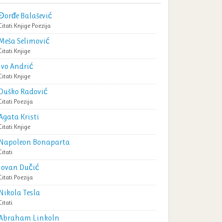
Đorđe Balašević
Citati
Knjige
Poezija
Meša Selimović
Citati
Knjige
Ivo Andrić
Citati
Knjige
Duško Radović
Citati
Poezija
Agata Kristi
Citati
Knjige
Napoleon Bonaparta
Citati
Jovan Dučić
Citati
Poezija
Nikola Tesla
Citati
Abraham Linkoln