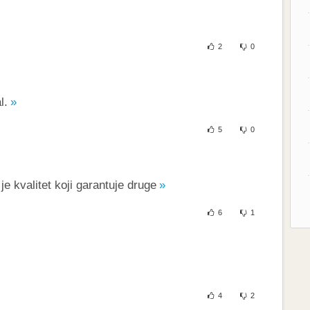
2
0
l.
5
0
 je kvalitet koji garantuje druge
6
1
4
2