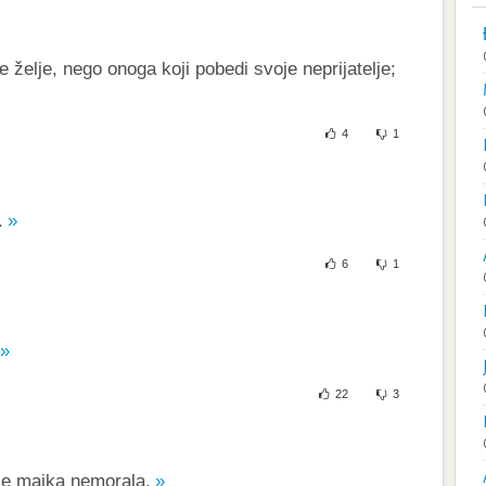
 želje, nego onoga koji pobedi svoje neprijatelje;
4
1
.
6
1
22
3
je majka nemorala.