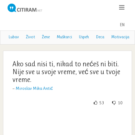
Citati
EN
Poslovice
Lubav
Život
Žene
Muškarci
Uspeh
Deca
Motivacija
Poezija
Teme
Ako sad nisi ti, nikad to nećeš ni biti.
Nije sve u svoje vreme, već sve u tvoje
Autori
vreme.
—
Miroslav Mika Antić
53
10