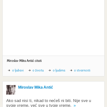
Miroslav Mika Antić citati
o ljubavi
o životu
o ljudima
o stvarnosti
Miroslav Mika Antić
Ako sad nisi ti, nikad to nećeš ni biti. Nije sve u
svoje vreme, već sve u tvoje vreme.