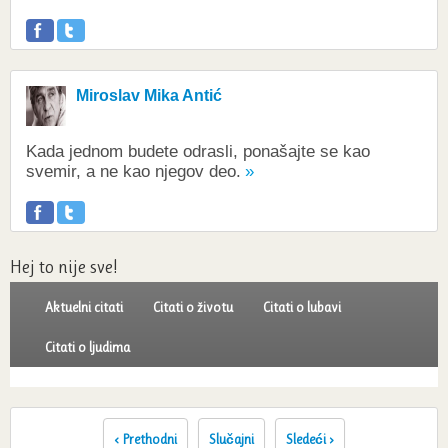
Miroslav Mika Antić
Kada jednom budete odrasli, ponašajte se kao
svemir, a ne kao njegov deo.
Hej to nije sve!
Aktuelni citati
Citati o životu
Citati o lubavi
Citati o ljudima
‹ Prethodni
Slučajni
Sledeći ›