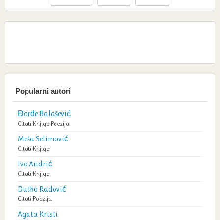
Popularni autori
Đorđe Balašević
Citati
Knjige
Poezija
Meša Selimović
Citati
Knjige
Ivo Andrić
Citati
Knjige
Duško Radović
Citati
Poezija
Agata Kristi