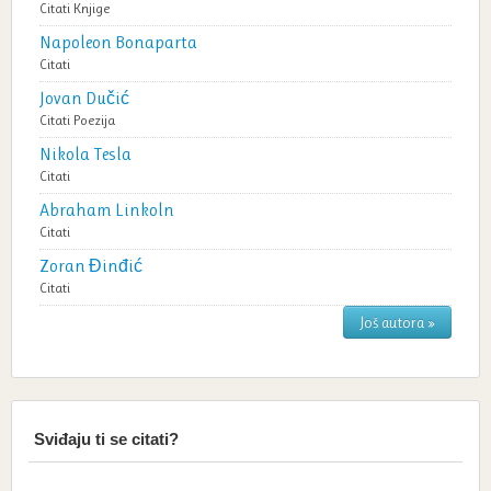
Citati
Knjige
Napoleon Bonaparta
Citati
Jovan Dučić
Citati
Poezija
Nikola Tesla
Citati
Abraham Linkoln
Citati
Zoran Đinđić
Citati
Još autora »
Sviđaju ti se citati?