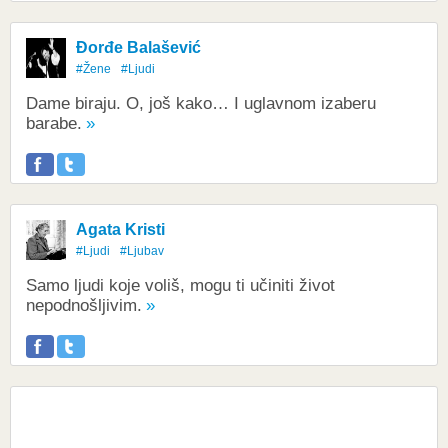
Đorđe Balašević
#Žene
#Ljudi
Dame biraju. O, još kako… I uglavnom izaberu
barabe.
Agata Kristi
#Ljudi
#Ljubav
Samo ljudi koje voliš, mogu ti učiniti život
nepodnošljivim.