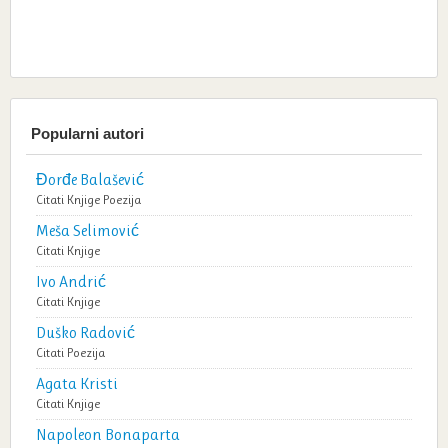
Popularni autori
Đorđe Balašević
Citati
Knjige
Poezija
Meša Selimović
Citati
Knjige
Ivo Andrić
Citati
Knjige
Duško Radović
Citati
Poezija
Agata Kristi
Citati
Knjige
Napoleon Bonaparta