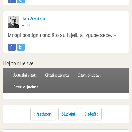
Ivo Andrić
#Ljudi
Mnogi postignu ono što su htjeli, a izgube sebe.
Hej to nije sve!
Aktuelni citati
Citati o životu
Citati o lubavi
Citati o ljudima
‹ Prethodni
Slučajni
Sledeći ›