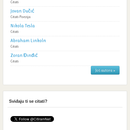
Citati
Jovan Dučić
Citati
Poezija
Nikola Tesla
Citati
Abraham Linkoln
Citati
Zoran Đinđić
Citati
Još autora »
Sviđaju ti se citati?