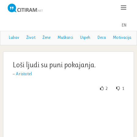
Citati
EN
Poslovice
Lubav
Život
Žene
Muškarci
Uspeh
Deca
Motivacija
Poezija
Teme
Loši ljudi su puni pokajanja.
—
Aristotel
Autori
2
1