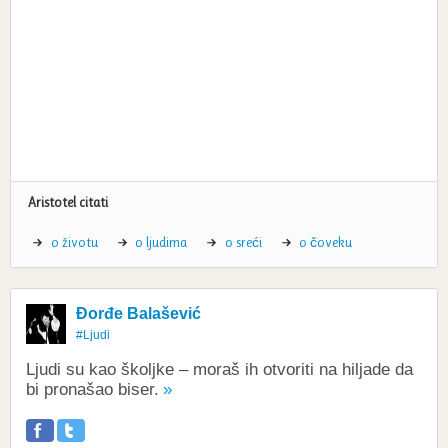
Aristotel citati
o životu
o ljudima
o sreći
o čoveku
Đorđe Balašević
#Ljudi
Ljudi su kao školjke – moraš ih otvoriti na hiljade da
bi pronašao biser.