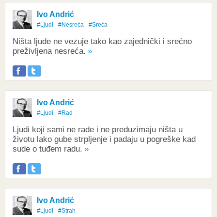
Ivo Andrić
#Ljudi
#Nesreća
#Sreća
Ništa ljude ne vezuje tako kao zajednički i srećno
preživljena nesreća.
Ivo Andrić
#Ljudi
#Rad
Ljudi koji sami ne rade i ne preduzimaju ništa u
životu lako gube strpljenje i padaju u pogreške kad
sude o tuđem radu.
Ivo Andrić
#Ljudi
#Strah