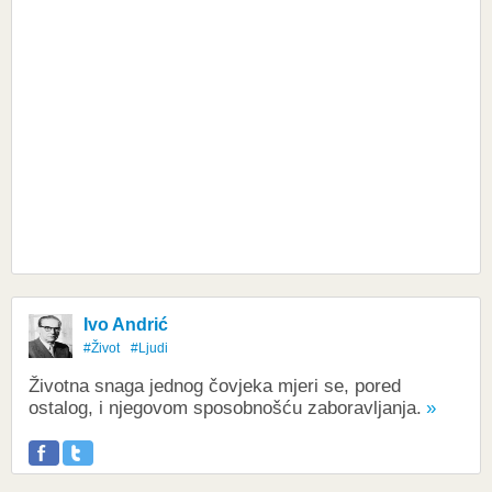
Ivo Andrić
#Život
#Ljudi
Životna snaga jednog čovjeka mjeri se, pored
ostalog, i njegovom sposobnošću zaboravljanja.