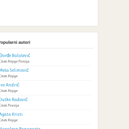
opularni autori
Đorđe Balašević
Citati
Knjige
Poezija
Meša Selimović
Citati
Knjige
Ivo Andrić
Citati
Knjige
Duško Radović
Citati
Poezija
Agata Kristi
Citati
Knjige
Napoleon Bonaparta