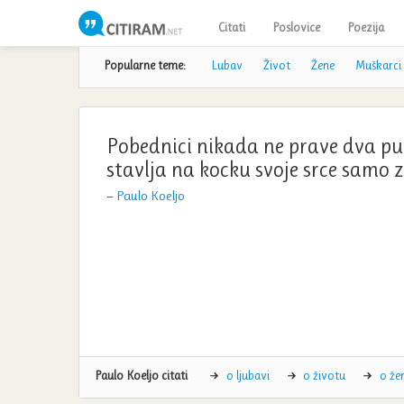
Citati
Poslovice
Poezija
Popularne teme:
Lubav
Život
Žene
Muškarci
Pobednici nikada ne prave dva puta
stavlja na kocku svoje srce samo 
—
Paulo Koeljo
Paulo Koeljo citati
o ljubavi
o životu
o ž