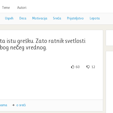
Teme
Autori
Uspeh
Deca
Motivacija
Sreća
Prijateljstvo
Lepota
 istu grešku. Zato ratnik svetlosti
zbog nečeg vrednog.
60
12
enama
o sreći