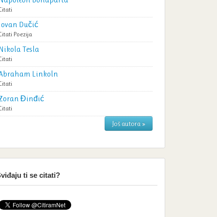
Citati
Jovan Dučić
Citati
Poezija
Nikola Tesla
Citati
Abraham Linkoln
Citati
Zoran Đinđić
Citati
Još autora »
viđaju ti se citati?