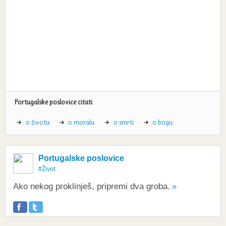
Portugalske poslovice citati
o životu
o moralu
o smrti
o bogu
Portugalske poslovice
#Život
Ako nekog proklinješ, pripremi dva groba.