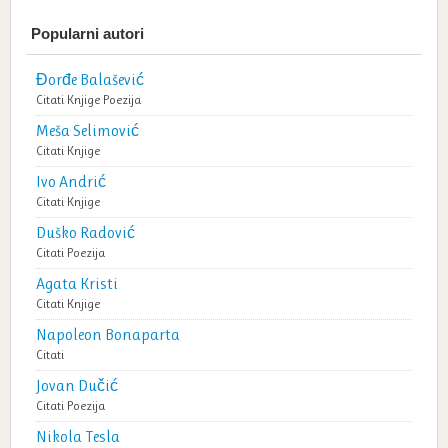
Popularni autori
Đorđe Balašević
Citati
Knjige
Poezija
Meša Selimović
Citati
Knjige
Ivo Andrić
Citati
Knjige
Duško Radović
Citati
Poezija
Agata Kristi
Citati
Knjige
Napoleon Bonaparta
Citati
Jovan Dučić
Citati
Poezija
Nikola Tesla