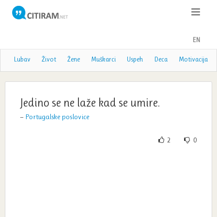
Citati
EN
Poslovice
Lubav
Život
Žene
Muškarci
Uspeh
Deca
Motivacija
Poezija
Teme
Jedino se ne laže kad se umire.
—
Portugalske poslovice
Autori
2
0