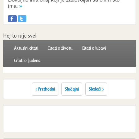
ima.
Hej to nije sve!
Aktuelni citati
Citati o životu
Citati o lubavi
Citati o ljudima
‹ Prethodni
Slučajni
Sledeći ›