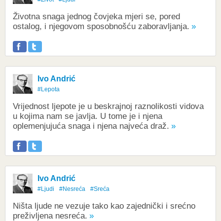
Životna snaga jednog čovjeka mjeri se, pored
ostalog, i njegovom sposobnošću zaboravljanja.
Ivo Andrić
#Lepota
Vrijednost ljepote je u beskrajnoj raznolikosti vidova
u kojima nam se javlja. U tome je i njena
oplemenjujuća snaga i njena najveća draž.
Ivo Andrić
#Ljudi
#Nesreća
#Sreća
Ništa ljude ne vezuje tako kao zajednički i srećno
preživljena nesreća.