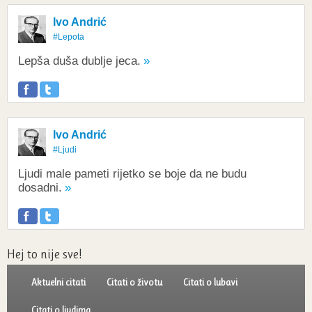
Ivo Andrić
#Lepota
Lepša duša dublje jeca.
Ivo Andrić
#Ljudi
Ljudi male pameti rijetko se boje da ne budu
dosadni.
Hej to nije sve!
Aktuelni citati
Citati o životu
Citati o lubavi
Citati o ljudima