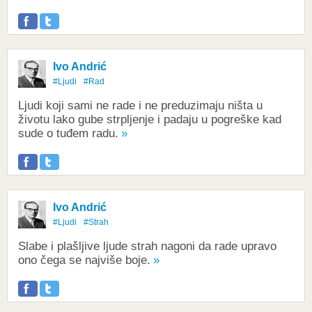
Ivo Andrić
#Ljudi
#Rad
Ljudi koji sami ne rade i ne preduzimaju ništa u
životu lako gube strpljenje i padaju u pogreške kad
sude o tuđem radu.
Ivo Andrić
#Ljudi
#Strah
Slabe i plašljive ljude strah nagoni da rade upravo
ono čega se najviše boje.