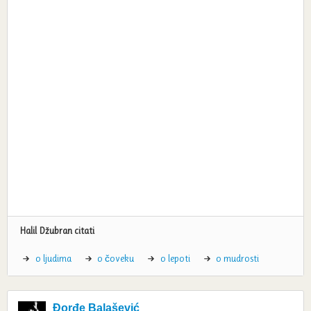
Halil Džubran citati
o ljudima
o čoveku
o lepoti
o mudrosti
Đorđe Balašević