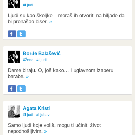
#Ljudi
Ljudi su kao školjke – moraš ih otvoriti na hiljade da
bi pronašao biser.
Đorđe Balašević
#Žene
#Ljudi
Dame biraju. O, još kako… I uglavnom izaberu
barabe.
Agata Kristi
#Ljudi
#Ljubav
Samo ljudi koje voliš, mogu ti učiniti život
nepodnošljivim.