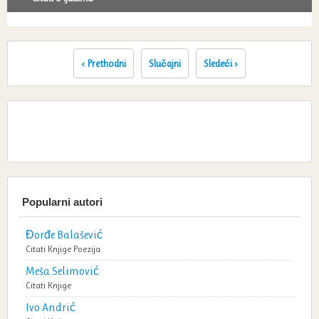
‹ Prethodni
Slučajni
Sledeći ›
Popularni autori
Đorđe Balašević
Citati
Knjige
Poezija
Meša Selimović
Citati
Knjige
Ivo Andrić