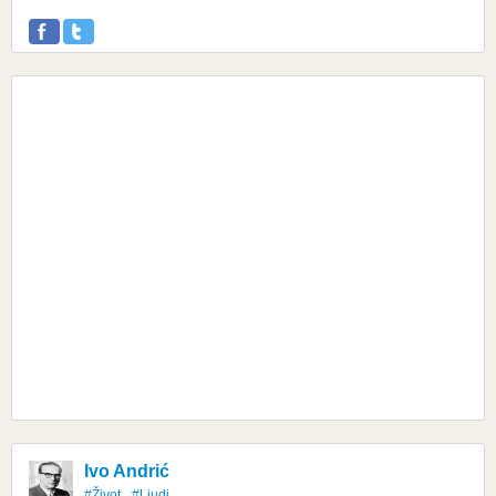
Ivo Andrić
#Život
#Ljudi