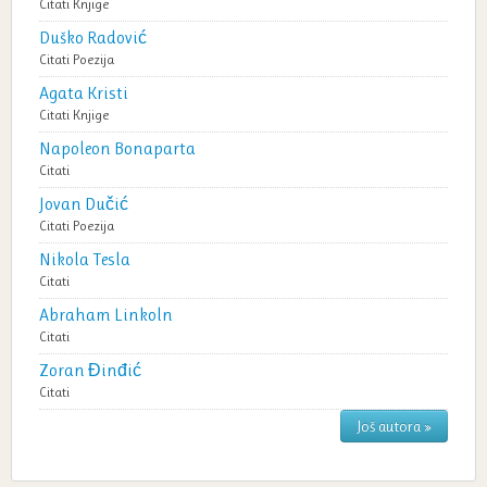
Citati
Knjige
Duško Radović
Citati
Poezija
Agata Kristi
Citati
Knjige
Napoleon Bonaparta
Citati
Jovan Dučić
Citati
Poezija
Nikola Tesla
Citati
Abraham Linkoln
Citati
Zoran Đinđić
Citati
Još autora »