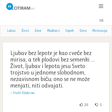
Citati
EN
Poslovice
Lubav
Život
Žene
Muškarci
Uspeh
Deca
Motivacija
Poezija
Teme
Ljubav bez lepote je kao cveće bez
mirisa, a tek plodovi bez semenki …
Autori
Život, ljubav i lepota jesu Sveto
trojstvo u jednome slobodnom,
nezavisnom biću; ono se ne može
menjati, niti odvajati.
—
Halil Džubran
20
5