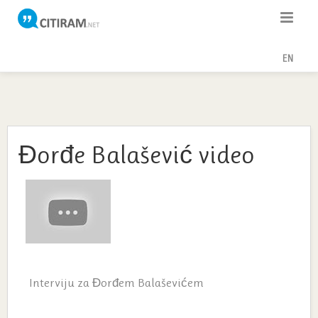
Citati
EN
Poslovice
Poezija
Teme
Đorđe Balašević video
Autori
Interviju za Đorđem Balaševićem